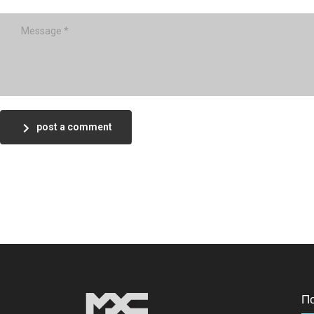
post a comment
П