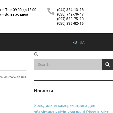
 – Пт, с 09:00 до 18:00
(044) 384-13-28
 – Вс,
выходной
(050) 742-79-47
(097) 520-75-20
(050) 236-82-16
RU
UA
омментариев нет
Новости
Холодильна камера-вітрина для
зберігання квітів крамниці Piano в місті