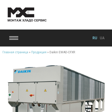
RU
UA
Главная страница
»
Продукция
»
Daikin EWAD-CFXR