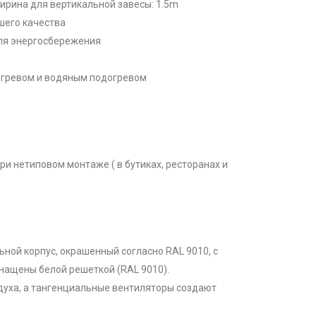
ирина для вертикальной завесы: 1.5m
шего качества
для энергосбережения
огревом и водяным подогревом
и нетиповом монтаже ( в бутиках, ресторанах и
ной корпус, окрашенный согласно RAL 9010, с
нащены белой решеткой (RAL 9010).
духа, а тангенциальные вентиляторы создают