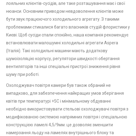
лояльних клієнтів-сусідів, але таке розташування має і свої
нюанси. Основним приводом невдоволення клієнтів може
бути звук працюючого холодильного агрегату. З такими
проблемами стикалися багато власників студій флористики у
Києві. Щоб сусіди спали спокійно, наша компанія рекомендує
встановлювати малошумні холодильні агрегати Aspera
(Італія). Такі холодильні машини мають додаткову
шумоізоляцію корпусу, регулятори швидкості обертання
вентиляторів та інші спеціальні пристрої зниження рівня
шуму при роботі.
Охолоджувач повітря камери був також обраний не
випадково, для забезпечення найкращих умов зберігання
квітів при температурі +5С і мінімальному обдуванні
необхідно використовувати стельові охолоджувачі повітря з
модифікованою системою напрямних повітря і спеціальною
конструкцією ламелі 4,5/9мм. це дозволяє зменшити
намерзання льоду на ламелях внутрішнього блоку та