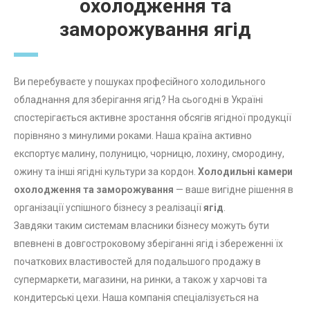
охолодження та
заморожування ягід
Ви перебуваєте у пошуках професійного холодильного
обладнання для зберігання ягід? На сьогодні в Україні
спостерігається активне зростання обсягів ягідної продукції
порівняно з минулими роками. Наша країна активно
експортує малину, полуницю, чорницю, лохину, смородину,
ожину та інші ягідні культури за кордон.
Холодильні камери
охолодження та заморожування
— ваше вигідне рішення в
організації успішного бізнесу з реалізації
ягід
.
Завдяки таким системам власники бізнесу можуть бути
впевнені в довгостроковому зберіганні ягід і збереженні їх
початкових властивостей для подальшого продажу в
супермаркети, магазини, на ринки, а також у харчові та
кондитерські цехи. Наша компанія спеціалізується на