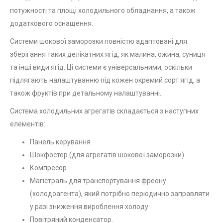
потужності та площі холодильного обладнання, а також
додаткового оснащення.
Системи шокової заморозки повністю адаптовані для
зберігання таких делікатних ягід, як малина, ожина, суниця
та інші види ягід. Ці системи є універсальними, оскільки
підлягають налаштуванню під кожен окремий сорт ягід, а
також фруктів при детальному налаштуванні.
Система холодильних агрегатів складається з наступних
елементів:
Панель керування.
Шокфостер (для агрегатів шокової заморозки).
Компресор.
Магістраль для транспортування фреону
(холодоагента), який потрібно періодично заправляти
у разі зниження вироблення холоду.
Повітряний конденсатор.