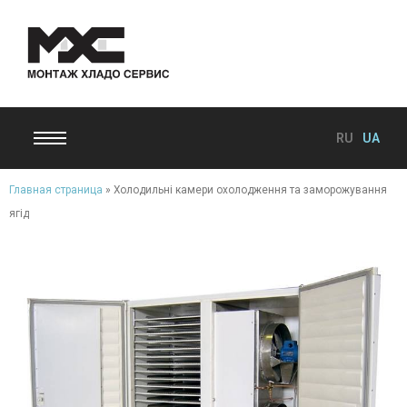
RU
UA
Главная страница
»
Холодильні камери охолодження та заморожування
ягід