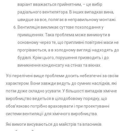
варіант вважається прийнятним, – це вибір
радіального вентилятора. В інших випадках вина,
швидше за все, полягає в неправильному монтажі.
Вентиляція викликає суттєве похолодання у
приміщеннях. Така проблема може виникнути в
основному через те, що припливні повітряні маси не
прогріваються, а в холодному вигляді надходять до
будівлі. Крім цього, порушення призводить і до
виникнення конденсату на стінах та вікнах.
Усі перелічені вище проблеми досить небезпечні за своїм
характером. Вони завжди ведуть до сумних наслідків, які
потім дуже складно усувати. У більшості випадків хімічне
виробництво ведеться в цілодобовому порядку, що
обов’язково потрібно враховувати і при проектуванні
системи вентиляції для хімічного виробництва.
Які вимоги висуваються до майстрів та власників