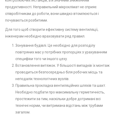
контролюючих інстанцій, а й значним зниженням
продуктивності. Неправильний мікроклімат не сприяє
співробітникам до роботи, вони швидко втомлюються і
почуваються розбитими.
Для того щоб створити ефективну систему вентиляції,
інженерам необхідно враховувати ряд правил.
Зонування будівлі. Це необхідно для розподілу
повітряних мас у потрібних пропорціях з урахуванням
специфіки того чи іншого цеху.
Встановлення витяжок. У більшості випадків їх монтаж
проводиться безпосередньо біля робочих місць та
неподалік технологічних вузлів.
Правильна прокладка вентиляційних шляхів та шахт.
Необхідно подбати про максимальну герметичність,
простежити за тим, наскільки добре дотримані всі
технічні норми, чи витримана відстань між трубами
загалом.