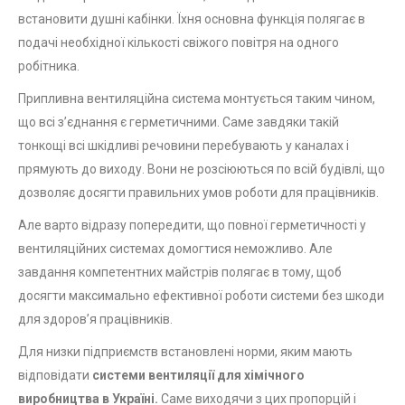
встановити душні кабінки. Їхня основна функція полягає в
подачі необхідної кількості свіжого повітря на одного
робітника.
Припливна вентиляційна система монтується таким чином,
що всі з’єднання є герметичними. Саме завдяки такій
тонкощі всі шкідливі речовини перебувають у каналах і
прямують до виходу. Вони не розсіюються по всій будівлі, що
дозволяє досягти правильних умов роботи для працівників.
Але варто відразу попередити, що повної герметичності у
вентиляційних системах домогтися неможливо. Але
завдання компетентних майстрів полягає в тому, щоб
досягти максимально ефективної роботи системи без шкоди
для здоров’я працівників.
Для низки підприємств встановлені норми, яким мають
відповідати
системи вентиляції для хімічного
виробництва в Україні.
Саме виходячи з цих пропорцій і