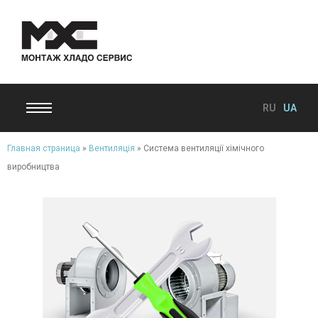
RU
UA
Главная страница
»
Вентиляція
»
Система вентиляції хімічного
виробництва