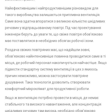
Найефективнішим і найпродуктивнішим різновидом для
такого виробництва залишається припливна вентиляція.
Саме вона здатна впоратися з великою кількістю шкідливих
речовин у відпрацьованому повітрі. Під час проектування
інженери беруть до уваги те, що свіже повітря обов’язково
має поставлятися в необхідних обсягах робочої зони.
Роздача свіжих повітряних мас, що надійшли зовні,
обов’язково найінтенсивніше повинна проводитися саме в ті
місця, де робочий персонал накопичується найчастіше. Якщо
підвести стандартну систему вентиляції в цех з якихось
причин неможливо, можна застосувати повітряне
душування. Така технологія дозволить створювати
комфортний мікроклімат для продуктивної роботи.
Якщо ж вентиляцію потрібно провести в місця, де немає
стабільного та високого навантаження, але концентрація
шкідливих речовин там висока, необхідно обов’язково