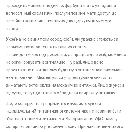
проходить манікюр, педикюр, фарбування та укладання
волосся, інші косметичні послуги повинні мати доступ до
постійної вентиляції припливу для циркуляції чистого
повітря.
Україна
не є винятком серед країн, які уважно стежать за
нормами встановлення витяжних систем.
Тільки для мікро підприємства, де працює до 5 осіб, можливо
не організовувати вентиляцію — у разі, якщо воно
проектоване в житловому будинку з автономною системою
вентилювання. Місцеві укоси у проектуванні вентиляції
вимагають встановлення механічної витяжки. Якщо ж укоси
відсутні, то тут достатньо обладнати природну витяжку.
Щодо солярію, то тут прийнято використовувати
індивідуальний тип витяжної системи, яка не повинна бути
з’єднана з іншими витяжками. Використання УФО-ламп у
солярії є причиною утворення озону. При накопиченні цього