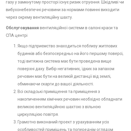
газу у замкнутому просторі існує ризик отруєння. Шкідливі чи
вибухонебезпечні речовини за нормами повинні виходити
через окрему вентиляційну шахту.
Обслуговування
вентиляційної системи в салоні краси та
СПА центрі
Якщо підприємство знаходиться поблизу житлових
будинків або безпосередньо на його першому поверсі,
тоді витяжна система має бути проведена вище
поверхні даху. Вибір негативних, їдких за запахом
речовин має бути на великій дистанції від землі,
обминаючи скарги до вашої діяльності.
Всі складські приміщення та приміщення з
накопиченням хімічних речовин необхідно обладнати
великою вентиляційною шахтою з вільною
циркуляцією повітря.
Грамотно виконаний проект з урахуванням усіх
особливостей приміщень та попереднім оглядом