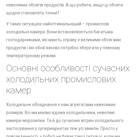
невеликих обсягів продуктів. А що робити, якщо ці обсяги
щодня становлять тонни?
У таких ситуаціях найоптимальніший – промислові
холодильні камери. Вони встановлюються багатьма
господарниками, які мають справу з великими обсягами
продуктів і які обов’язково потрібно зберігати у певному
температурному режимі.
Основні особливості сучасних
холодильних промислових
камер
Холодильне обладнання є нам агрегатами невеликих
розмірів. Всі ми маємо вдома холодильники, невеликі
камери-морозилки. Та й до сучасних вітрин холодильного
застосування у супермаркетах теж усі звикли. Просто у
повсякденності, у побуті не буває такої ситуації, коли ми