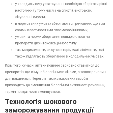
у холодильному устаткуванні необхідно зберігати різні
настоянки (у тому числі і на спирті), екстракти,
лікувальні сиропи;
в нормованих умовах зберігаються речовини, що є за
своїми властивостями плазмозамінниками;
умови та норми зберігання поширюються на
препарати дизінтоксикаційного типу;
такі медикаменти, як супозиторії, мазі, лініменти, гелі
також підлягають зберіганню в холодильних умовах.
Крім того, сучасні аптеки повинні серйозно ставитися до
препаратів, що є імунобіологічними ліками, а також речовин
для вакцинації. Перегрів таких лікарських засобів
призводить до зменшення біологічної активності речовини,
термін придатності зменшується.
Технологія шокового
заморожування продукції