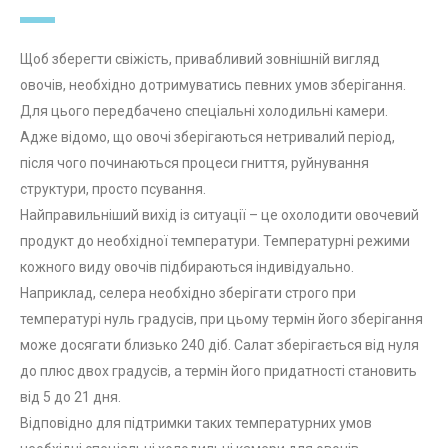
Щоб зберегти свіжість, привабливий зовнішній вигляд
овочів, необхідно дотримуватись певних умов зберігання.
Для цього передбачено спеціальні холодильні камери.
Адже відомо, що овочі зберігаються нетривалий період,
після чого починаються процеси гниття, руйнування
структури, просто псування.
Найправильніший вихід із ситуації – це охолодити овочевий
продукт до необхідної температури. Температурні режими
кожного виду овочів підбираються індивідуально.
Наприклад, селера необхідно зберігати строго при
температурі нуль градусів, при цьому термін його зберігання
може досягати близько 240 діб. Салат зберігається від нуля
до плюс двох градусів, а термін його придатності становить
від 5 до 21 дня.
Відповідно для підтримки таких температурних умов