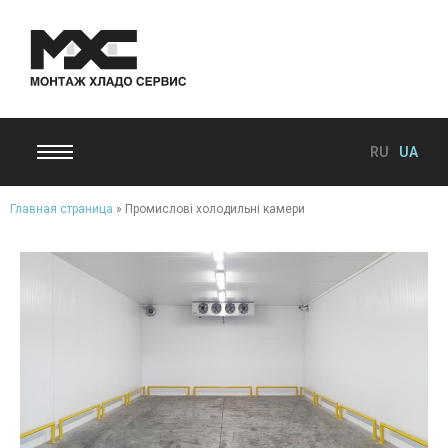
RU
UA
Главная страница
»
Промислові холодильні камери