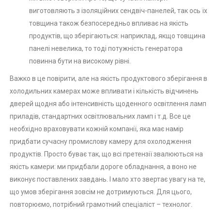
виготовляють з ізоляційних сендвіч-панелей, так ось їх
товщина також безпосередньо впливає на якість
продуктів, що зберігаються: наприклад, якщо товщина
панелі невелика, то тоді потужність генератора
повинна бути на високому рівні.
Важко в це повірити, але на якість продуктового зберігання в
холодильних камерах може впливати і кількість відчинень
дверей щодня або інтенсивність щоденного освітлення ламп
приладів, стандартних освітлювальних ламп і т.д. Все це
необхідно враховувати кожній компанії, яка має намір
придбати сучасну промислову камеру для охолодження
продуктів. Просто буває так, що всі претензії звалюються на
якість камери: ми придбали дороге обладнання, а воно не
виконує поставлених завдань. І мало хто звертає увагу на те,
що умов зберігання зовсім не дотримуються. Для цього,
повторюємо, потрібний грамотний спеціаліст – технолог.