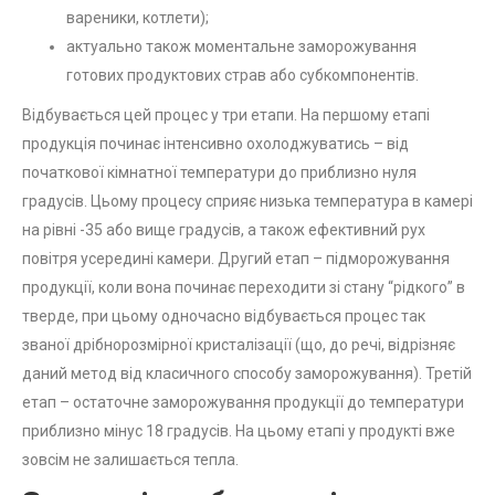
вареники, котлети);
актуально також моментальне заморожування
готових продуктових страв або субкомпонентів.
Відбувається цей процес у три етапи. На першому етапі
продукція починає інтенсивно охолоджуватись – від
початкової кімнатної температури до приблизно нуля
градусів. Цьому процесу сприяє низька температура в камері
на рівні -35 або вище градусів, а також ефективний рух
повітря усередині камери. Другий етап – підморожування
продукції, коли вона починає переходити зі стану “рідкого” в
тверде, при цьому одночасно відбувається процес так
званої дрібнорозмірної кристалізації (що, до речі, відрізняє
даний метод від класичного способу заморожування). Третій
етап – остаточне заморожування продукції до температури
приблизно мінус 18 градусів. На цьому етапі у продукті вже
зовсім не залишається тепла.