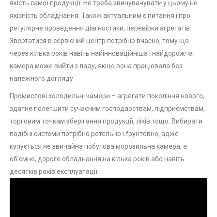
якість самої продукції. Не треба звинувачувати у цьому не
якісність обладнання. Також актуальним є питання і про
регулярне проведення діагностики, перевірки агрегатів.
Звертатися в сервісний центр потрібно вчасно, тому що
через кілька років навіть найінноваційніша і найдорожча
камера може вийти з ладу, якщо вона працювала без
належного догляду.
Промислові холодильні камери – агрегати покоління нового,
здатне полегшити сучасним господарствам, підприємствам,
торговим точкам зберігання продукції, ліків тощо. Вибирати
подібні системи потрібно ретельно і ґрунтовно, адже
купується не звичайна побутова морозильна камера, а
об’ємне, дороге обладнання на кілька років або навіть
десятків років експлуатації.