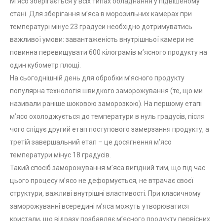
М’ясо зберігається у всіх типах обладнання у підвішеному
стані. Для зберігання м’яса в морозильних камерах при
температурі мінус 23 градуси необхідно дотримуватись
важливої умови: завантаженість внутрішньої камери не
повинна перевищувати 600 кілограмів м’ясного продукту на
один кубометр площі.
На сьогоднішній день для обробки м’ясного продукту
популярна технологія швидкого заморожування (те, що ми
називали раніше шоковою заморозкою). На першому етапі
м’ясо охолоджується до температури в нуль градусів, після
чого слідує другий етап поступового замерзання продукту, а
третій завершальний етап – це досягнення м’ясо
температури мінус 18 градусів.
Такий спосіб заморожування м’яса вигідний тим, що під час
цього процесу м’ясо не деформується, не втрачає своєї
структури, важливі внутрішні властивості. При класичному
заморожуванні всередині м’яса можуть утворюватися
кристали, що відразу позбавляє м’ясного продукту первісних