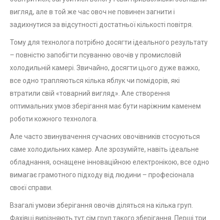
вигляд, але в той же час овоч не повинен загнити і
задихнутися за відсутності достатньої кількості повітря.
Тому для технолога потрібно досягти ідеального результату
– повністю запобігти псуванню овочів у промисловій
холодильній камері. Звичайно, досягти цього дуже важко,
все одно трапляються кілька яблук чи помідорів, які
втратили свій «товарний вигляд». Але створення
оптимальних умов зберігання має бути наріжним каменем
роботи кожного технолога.
Але часто звинувачення сучасних овочівників стосуються
саме холодильних камер. Але зрозумійте, навіть ідеальне
обладнання, оснащене інноваційною електронікою, все одно
вимагає грамотного підходу від людини – професіонала
своєї справи.
Взагалі умови зберігання овочів діляться на кілька груп.
Фахівці вирізняють тут сім груп такого зберігання. Перші три