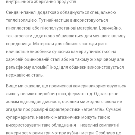
внутрішнього зберігання продуктів.
Сендвіч-панелі додатково обладнуються спеціальною
теплоізоляцією. Тут найчастіше використовуються
пінопластові або пінополіуретанові матеріали. І, звичайно,
такі агрегати додатково обшиваються для меншого впливу
середовища. Матеріали для обшивок завжди різні,
найчастіше виробники сучасних камер зупиняються на
харчовій оцинкованій сталі або на такому ж харчовому але
рельєфному алюмінії. Іноді для обшивки використовується
нержавіюча сталь.
Вище ми сказали, що промислові камери використовуються
лише у великих виробництвах, фермах і т.д. Однак це не
зовсім відповідає дійсності, оскільки ми жодного слова не
згадали про розмірні характеристики «агрегатів». Сучасні
супермаркети, невеликі магазинчики можуть також
використовувати таке обладнання – невеликі компактні
камери розмірами три-чотири кубічні метри. Особливо це