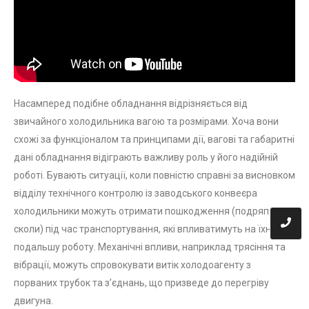
Насамперед подібне обладнання відрізняється від
звичайного холодильника вагою та розмірами. Хоча вони
схожі за функціоналом та принципами дії, вагові та габаритні
дані обладнання відіграють важливу роль у його надійній
роботі. Бувають ситуації, коли повністю справні за висновком
відділу технічного контролю із заводського конвеєра
холодильники можуть отримати пошкодження (подряпини,
сколи) під час транспортування, які впливатимуть на їхню
подальшу роботу. Механічні впливи, наприклад трясіння та
вібрації, можуть спровокувати витік холодоагенту з
порваних трубок та з’єднань, що призведе до перегріву
двигуна.