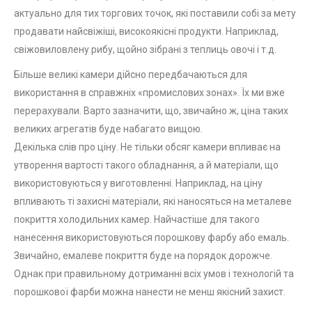
актуально для тих торгових точок, які поставили собі за мету
продавати найсвіжіші, високоякісні продукти. Наприклад,
свіжовиловлену рибу, щойно зібрані з теплиць овочі і т.д.
Більше великі камери дійсно передбачаються для
використання в справжніх «промислових зонах». Їх ми вже
перерахували. Варто зазначити, що, звичайно ж, ціна таких
великих агрегатів буде набагато вищою.
Декілька слів про ціну. Не тільки обсяг камери впливає на
утворення вартості такого обладнання, а й матеріали, що
використовуються у виготовленні. Наприклад, на ціну
впливають ті захисні матеріали, які наносяться на металеве
покриття холодильних камер. Найчастіше для такого
нанесення використовуються порошкову фарбу або емаль.
Звичайно, емалеве покриття буде на порядок дорожче.
Однак при правильному дотриманні всіх умов і технологій та
порошкової фарби можна нанести не менш якісний захист.