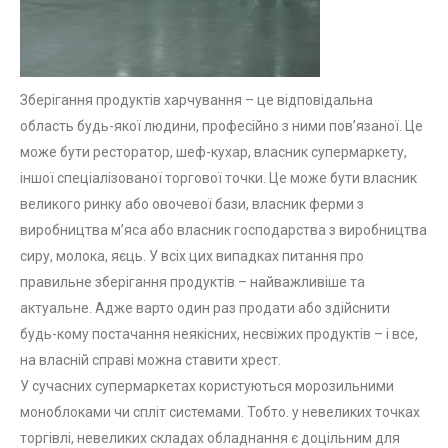
Зберігання продуктів харчування – це відповідальна
область будь-якої людини, професійно з ними пов’язаної. Це
може бути ресторатор, шеф-кухар, власник супермаркету,
іншої спеціалізованої торгової точки. Це може бути власник
великого ринку або овочевої бази, власник ферми з
виробництва м’яса або власник господарства з виробництва
сиру, молока, яєць. У всіх цих випадках питання про
правильне зберігання продуктів – найважливіше та
актуальне. Адже варто один раз продати або здійснити
будь-кому постачання неякісних, несвіжих продуктів – і все,
на власній справі можна ставити хрест.
У сучасних супермаркетах користуються морозильними
моноблоками чи спліт системами. Тобто. у невеликих точках
торгівлі, невеликих складах обладнання є доцільним для