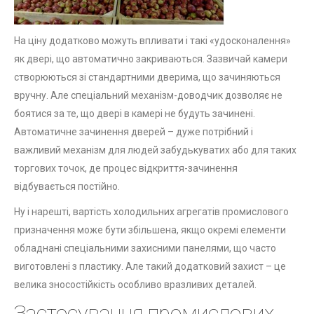
На ціну додатково можуть впливати і такі «удосконалення»
як двері, що автоматично закриваються. Зазвичай камери
створюються зі стандартними дверима, що зачиняються
вручну. Але спеціальний механізм-доводчик дозволяє не
боятися за те, що двері в камері не будуть зачинені.
Автоматичне зачинення дверей – дуже потрібний і
важливий механізм для людей забудькуватих або для таких
торгових точок, де процес відкриття-зачинення
відбувається постійно.
Ну і нарешті, вартість холодильних агрегатів промислового
призначення може бути збільшена, якщо окремі елементи
обладнані спеціальними захисними панелями, що часто
виготовлені з пластику. Але такий додатковий захист – це
велика зносостійкість особливо вразливих деталей.
Застосування промислових