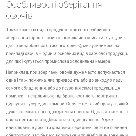
Особливості зберігання
овочів
Так як кожен із видів продуктів має свої особливості
зберігання і просто фізично неможливо описати їх усі (для
цього знадобилося б тисячі сторінок), ми зупинимося на
прикладі овочів – один із основних видів харчової продукції,
для якої купується промислова холодильна камера.
Наприклад, при зберіганні овочів дуже часто допускається
одна і та ж помилка, яка призводить або до виходу з ладу
самого обладнання, або до псування самої продукції. Ця
помилка – неправильно підібрана кратність повітряної
циркуляції усередині камери. Овочі – це такий продукт, який
дуже залежить від надходження повітря. Однак до кожного
овоча вентиляція підбирається індивідуально. Адже
найголовніше досягти ідеальної середини: овоч не повинен
обвітритися, загубитися вологу і свій привабливий зовнішній