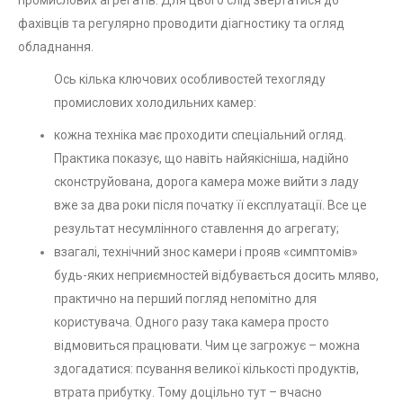
фахівців та регулярно проводити діагностику та огляд
обладнання.
Ось кілька ключових особливостей техогляду
промислових холодильних камер:
кожна техніка має проходити спеціальний огляд.
Практика показує, що навіть найякісніша, надійно
сконструйована, дорога камера може вийти з ладу
вже за два роки після початку її експлуатації. Все це
результат несумлінного ставлення до агрегату;
взагалі, технічний знос камери і прояв «симптомів»
будь-яких неприємностей відбувається досить мляво,
практично на перший погляд непомітно для
користувача. Одного разу така камера просто
відмовиться працювати. Чим це загрожує – можна
здогадатися: псування великої кількості продуктів,
втрата прибутку. Тому доцільно тут – вчасно