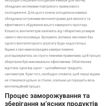
необхідні спеціальні холодильні камери для овочів,
обладнані системами повітряного примусового
охолодження. Для цього кожна холодильна камера
обладнана потужними вентиляторами для якісного та
ефективного обдування всього камерного простору.
Кількість вентиляторів залежить від габаритних розмірів
самого овочесховища. Зрозуміло, великих овочевих баз
одного вентиляторного агрегату буде недостатньо.
Ящики з овочами всередині камери повинні
розташовуватись за строго певними правилами, щоб процес
зберігання був максимально ефективним. Обов’язкова
відстань одна від одної – щонайменше тридцять
сантиметрів. Крім того, необхідно стежити, щоб перші ящики
не стикалися щільно зі стіною, оскільки це порушить весь
вентиляційний процес.
Процес заморожування та
зберігання м’ясних продуктів