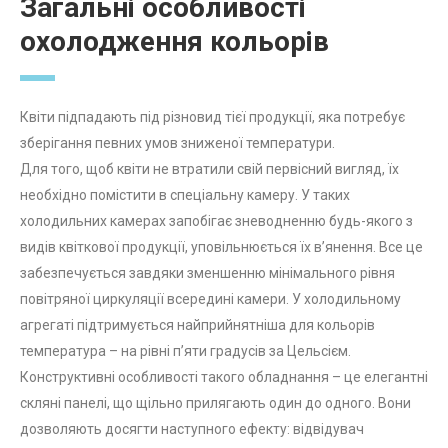
Загальні особливості
охолодження кольорів
Квіти підпадають під різновид тієї продукції, яка потребує
зберігання певних умов зниженої температури.
Для того, щоб квіти не втратили свій первісний вигляд, їх
необхідно помістити в спеціальну камеру. У таких
холодильних камерах запобігає зневодненню будь-якого з
видів квіткової продукції, уповільнюється їх в’янення. Все це
забезпечується завдяки зменшенню мінімального рівня
повітряної циркуляції всередині камери. У холодильному
агрегаті підтримується найприйнятніша для кольорів
температура – на рівні п’яти градусів за Цельсієм.
Конструктивні особливості такого обладнання – це елегантні
скляні панелі, що щільно прилягають один до одного. Вони
дозволяють досягти наступного ефекту: відвідувач