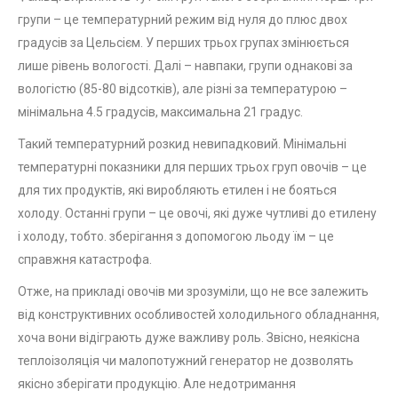
групи – це температурний режим від нуля до плюс двох
градусів за Цельсієм. У перших трьох групах змінюється
лише рівень вологості. Далі – навпаки, групи однакові за
вологістю (85-80 відсотків), але різні за температурою –
мінімальна 4.5 градусів, максимальна 21 градус.
Такий температурний розкид невипадковий. Мінімальні
температурні показники для перших трьох груп овочів – це
для тих продуктів, які виробляють етилен і не бояться
холоду. Останні групи – це овочі, які дуже чутливі до етилену
і холоду, тобто. зберігання з допомогою льоду їм – це
справжня катастрофа.
Отже, на прикладі овочів ми зрозуміли, що не все залежить
від конструктивних особливостей холодильного обладнання,
хоча вони відіграють дуже важливу роль. Звісно, неякісна
теплоізоляція чи малопотужний генератор не дозволять
якісно зберігати продукцію. Але недотримання