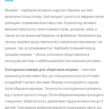
Морква — надбання аграрної індустрії України, що має
величезні площі посіву. Цей продукт цінується завдяки своїм
цілющим і поживним властивостям. Коренеплід активно
використовується у приготуванні страв, десертів, соків, а
також як натуральний барвник на фабриках. Незалежно від
сезону, морква представлена як у маленьких магазинах і на
ринках, так і в супермаркетах. Найприбутковіший період
продажу моркви — весна, коли вона представлена в
молодому вигляді з найбільшим вмістом корисних речовин.
Холодильні камери для зберігання моркви
— ключове
рішення для овочевих баз, що спеціалізуються на оптовій і
роздрібній торгівлі овочами. Моркву охолоджують одразу
після збирання врожаю. Технологія охолодження залежить
від ступеня зрілості плода. Після збирання морква проходить
очищення і зберігається у дерев’яних піддонах висотою до 4
метрів. Сортування дозволяє відсіяти пошкоджені овочі, що