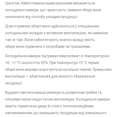
ґрунтом. Найоптимальнішим рішенням вважаються
холодильні камери, що гарантують тривале зберігання
незалежно від способу укладки продукції.
Довготривале зберігання здійснюється у спеціальних
холодильних складах з активною вентиляцією, як навалом,
так і в тарі. Вони забезпечують значно кращу якість
зберігання порівняно з погребами чи траншеями.
Холодильна камера підтримує мікроклімат із температурою
+0…+1 °C і вологістю 95%. При температурі +5 °C термін
зберігання моркви скорочується на кілька тижнів. Примусова
вентиляція — обов’язкова для якісного збереження
продукції.
Відкриті овочесховища ризикують розвитком грибка та
плісняви через недостатню вентиляцію. Холодильні камери
мають герметичні двері й стіни з теплоізоляційним
наповнювачем, що захищають продукцію від зовнішнього