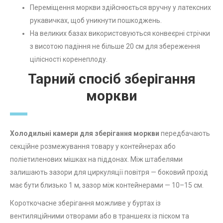
Переміщення моркви здійснюється вручну у латексних
рукавичках, щоб уникнути пошкоджень.
На великих базах використовуються конвеєрні стрічки
з висотою падіння не більше 20 см для збереження
цілісності коренеплоду.
Тарний спосіб зберігання
моркви
Холодильні камери для зберігання моркви
передбачають
секційне розмежування товару у контейнерах або
поліетиленових мішках на піддонах. Між штабелями
залишають зазори для циркуляції повітря — боковий прохід
має бути близько 1 м, зазор між контейнерами — 10–15 см.
Короткочасне зберігання можливе у буртах із
вентиляційними отворами або в траншеях із піском та