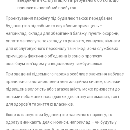
введення в експлуатацію затребуваного об’єкта, що
приносить постійний прибуток.
Проектування паркінгу під будівлею також передбачає
будівництво підсобних та службових приміщень –
наприклад, склади для зберігання багажу, пункти охорони,
оплати за послуги, техогляду та ремонту, санвузли, кімнати
для обслуговуючого персоналу та ін. Іноді зона службових
приміщень фактично об’єднана із зоною пропуску –
шлагбаум із в’їздом у спеціальному тамбур-шлюзі.
При зведенні підземного гаража особливе значення набуває
правильного встановлення вентиляційних систем, оскільки
підвищена вологість або загазованість може призвести до
вельми небажаних наслідків як для стану автомашин, так і
для здоров’я та життя їх власників.
Якщо ж планується будівництво наземного паркінгу, то
одразу виникають деякі нюанси, наприклад – чи будуть у
ньому відкриті сторони. В цьому випадку, як ви розумієте,