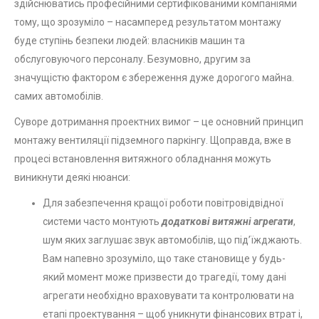
здійснюватись професійними сертифікованими компаніями
тому, що зрозуміло – насамперед результатом монтажу
буде ступінь безпеки людей: власників машин та
обслуговуючого персоналу. Безумовно, другим за
значущістю фактором є збереження дуже дорогого майна.
самих автомобілів.
Суворе дотримання проектних вимог – це основний принцип
монтажу вентиляції підземного паркінгу. Щоправда, вже в
процесі встановлення витяжного обладнання можуть
виникнути деякі нюанси:
Для забезпечення кращої роботи повітровідвідної
системи часто монтують
додаткові витяжні агрегати
,
шум яких заглушає звук автомобілів, що під’їжджають.
Вам напевно зрозуміло, що таке становище у будь-
який момент може призвести до трагедії, тому дані
агрегати необхідно враховувати та контролювати на
етапі проектування – щоб уникнути фінансових втрат і,