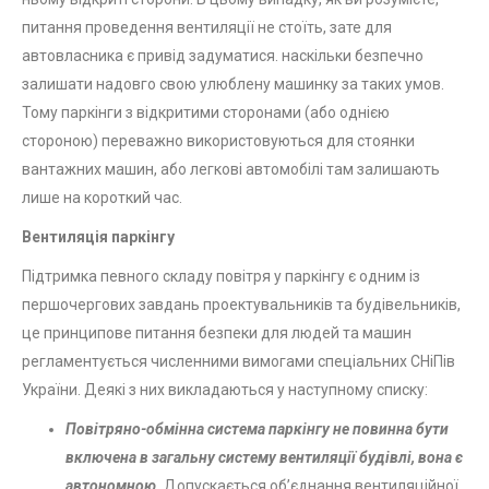
питання проведення вентиляції не стоїть, зате для
автовласника є привід задуматися. наскільки безпечно
залишати надовго свою улюблену машинку за таких умов.
Тому паркінги з відкритими сторонами (або однією
стороною) переважно використовуються для стоянки
вантажних машин, або легкові автомобілі там залишають
лише на короткий час.
Вентиляція паркінгу
Підтримка певного складу повітря у паркінгу є одним із
першочергових завдань проектувальників та будівельників,
це принципове питання безпеки для людей та машин
регламентується численними вимогами спеціальних СНіПів
України. Деякі з них викладаються у наступному списку:
Повітряно-обмінна система паркінгу не повинна бути
включена в загальну систему вентиляції будівлі, вона є
автономною.
Допускається об’єднання вентиляційної