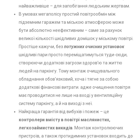
найважливіше – для запобігання людським жертвам.
В умовах мегаполісу простий повітрообмін між
підземним гаражем та міською атмосферою може
бути абсолютно неефективним – саме за рахунок
великої кількості шкідливих домішок у міському повітрі.
Простіше кажучи, без
потужних очисних установок
шкідливі пари просто переміщатимуться туди-сюди,
створюючи додаткові загрози здоров’ю та життю
людей на паркінгу. Тому монтаж очищувального
обладнання обов’язковий, хоча і тягне за собою
додаткові фінансові витрати. адже очищення повітря
має проводитися не лише на вході у вентиляційну
систему паркінгу, а й на виході з неї.
Найкраща гарантія від вибухів і пожеж – це
контролери вмісту в повітрі маслянистих,
легкозаймистих викидів
. Монтаж контролюючих
пристроїв, а також протидимних установок входить до