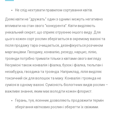
Не слід нехтувати правилом сортування квітів.
Деякі квіти не “дружать” один з одним і можуть негативно
впливати на стан свого “конкурента”. Квіти виділяють
унікальний секрет, що сприяє отруєнню іншого виду. Для
цього кожен сорт рослин зберігається в окремому вазоні та
після продажу тара очищається, дезінфікується розчином
марганцівки. Гвоздику, конвалію, резеду, нарцис, лілію,
троянди потрібно тримати тільки з квітами свого вигляду.
Несумісні також конвалія і фіалка, бузок і фіалка, тюльпан і
незабудка, гвоздика та троянда. Наприклад, лілія виділяє
токсичний сік для волошок та маку. Конвалія і троянда не
сумісні в одному вазоні. Сумісність біологічних видів рослин –
важливе знання, яким має володіти кожен флорист.
Герань, туя, ясенник дозволяють продовжити термін
зберігання квіткових рослин і зберегти їх свіжими.