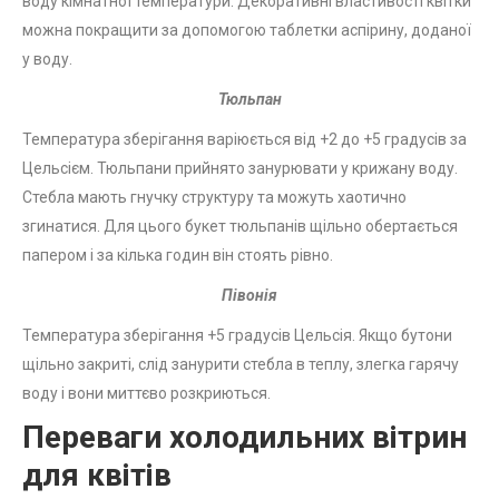
воду кімнатної температури. Декоративні властивості квітки
можна покращити за допомогою таблетки аспірину, доданої
у воду.
Тюльпан
Температура зберігання варіюється від +2 до +5 градусів за
Цельсієм. Тюльпани прийнято занурювати у крижану воду.
Стебла мають гнучку структуру та можуть хаотично
згинатися. Для цього букет тюльпанів щільно обертається
папером і за кілька годин він стоять рівно.
Півонія
Температура зберігання +5 градусів Цельсія. Якщо бутони
щільно закриті, слід занурити стебла в теплу, злегка гарячу
воду і вони миттєво розкриються.
Переваги холодильних вітрин
для квітів