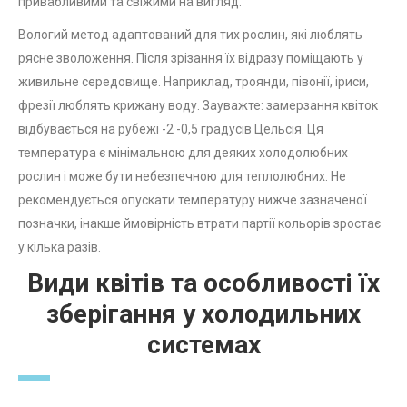
привабливими та свіжими на вигляд.
Вологий метод адаптований для тих рослин, які люблять
рясне зволоження. Після зрізання їх відразу поміщають у
живильне середовище. Наприклад, троянди, півонії, іриси,
фрезії люблять крижану воду. Зауважте: замерзання квіток
відбувається на рубежі -2 -0,5 градусів Цельсія. Ця
температура є мінімальною для деяких холодолюбних
рослин і може бути небезпечною для теплолюбних. Не
рекомендується опускати температуру нижче зазначеної
позначки, інакше ймовірність втрати партії кольорів зростає
у кілька разів.
Види квітів та особливості їх
зберігання у холодильних
системах