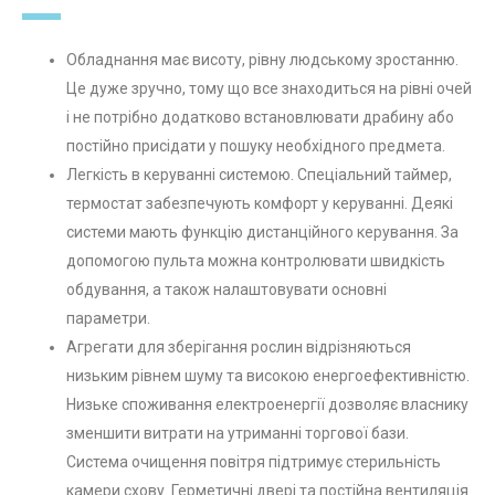
Обладнання має висоту, рівну людському зростанню.
Це дуже зручно, тому що все знаходиться на рівні очей
і не потрібно додатково встановлювати драбину або
постійно присідати у пошуку необхідного предмета.
Легкість в керуванні системою. Спеціальний таймер,
термостат забезпечують комфорт у керуванні. Деякі
системи мають функцію дистанційного керування. За
допомогою пульта можна контролювати швидкість
обдування, а також налаштовувати основні
параметри.
Агрегати для зберігання рослин відрізняються
низьким рівнем шуму та високою енергоефективністю.
Низьке споживання електроенергії дозволяє власнику
зменшити витрати на утриманні торгової бази.
Система очищення повітря підтримує стерильність
камери схову. Герметичні двері та постійна вентиляція