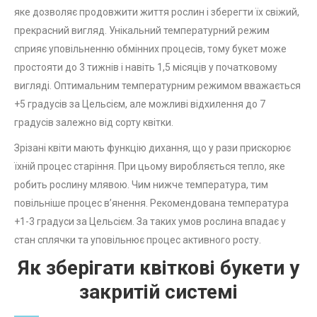
яке дозволяє продовжити життя рослин і зберегти їх свіжий,
прекрасний вигляд. Унікальний температурний режим
сприяє уповільненню обмінних процесів, тому букет може
простояти до 3 тижнів і навіть 1,5 місяців у початковому
вигляді. Оптимальним температурним режимом вважається
+5 градусів за Цельсієм, але можливі відхилення до 7
градусів залежно від сорту квітки.
Зрізані квіти мають функцію дихання, що у рази прискорює
їхній процес старіння. При цьому виробляється тепло, яке
робить рослину млявою. Чим нижче температура, тим
повільніше процес в’янення. Рекомендована температура
+1-3 градуси за Цельсієм. За таких умов рослина впадає у
стан сплячки та уповільнює процес активного росту.
Як зберігати квіткові букети у
закритій системі