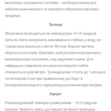
вентиляції холодильної системи – необхідна умова для
забезпечення якісного та тривалого зберігання квіткової
продукції.
Троянда
Зберігання проводиться за температури +3-+5 градусів
Цельсія. Квіти занурюють максимально глибоко у воду, не
торкаючись верхнього листя і бутони. Верхня частина
обертається в папір. Важливо, щоб рослина знаходилася у
вертикальному положенні, слід надломити шипи. Для
найкращого живлення рослини на поверхні стебла
створюється довгий зріз. Троянда може стояти до 1 місяця в
початковому стані при правильному догляді та
знезараженні водного середовища розчином марганцівки.
Нарцис
Рекомендований температурний режим – +2-5 градусів
Цельсія. Зверніть увагу, що нарцис за своєю природою