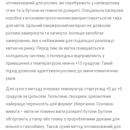
оптимізований для рослин, які перебувають у напівзрілому
стані та їх бутони не повністю розкриті. Спеціальна паперова
коробка з восковим просоченням використовується як тара
для квітів. Щільний пакувальний матеріал не дозволяє
рослині замерзнути та загинути. Ізоляція запобігає
замерзанню, яке є небажаним для подальшої реалізації
квітки на ринку. Перед тим, як квітка поміщається в
холодильну систему, її попередньо відправляють у
приміщення з температурою нижче +15 градусів. Такий
підхід дозволяє адаптувати рослину до зміни кліматичних
умов.
Для сухого методу інтервал температур стартує від +0 до +5
градусів за Цельсієм. Тюльпани, гвоздики, хризантеми
найкраще переносять цей формат зберігання. Основна
вимога – квіти не повинні мати розкриті бутони. Бутони
обгортають у папір або плівку з проробленими дірками для
вільного газообміну. Також сухий метод оптимізований для