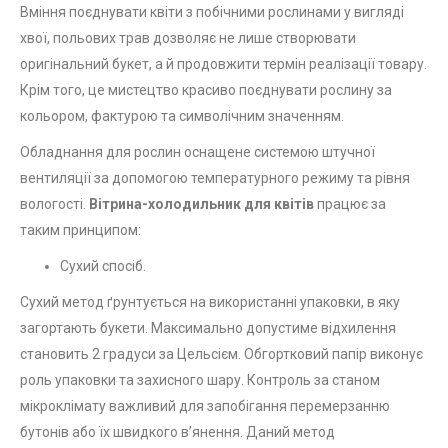
Вміння поєднувати квіти з побічними рослинами у вигляді
хвої, польових трав дозволяє не лише створювати
оригінальний букет, а й продовжити термін реалізації товару.
Крім того, це мистецтво красиво поєднувати рослину за
кольором, фактурою та символічним значенням.
Обладнання для рослин оснащене системою штучної
вентиляції за допомогою температурного режиму та рівня
вологості.
Вітрина-холодильник для квітів
працює за
таким принципом:
Сухий спосіб.
Сухий метод ґрунтується на використанні упаковки, в яку
загортають букети. Максимально допустиме відхилення
становить 2 градуси за Цельсієм. Обгортковий папір виконує
роль упаковки та захисного шару. Контроль за станом
мікроклімату важливий для запобігання перемерзанню
бутонів або їх швидкого в’янення. Даний метод