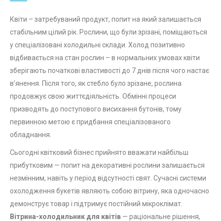
Квіти – затребуваний продукт, попит на який залишається
стабільним цілий рік. Рослини, що були зрізані, поміщаються
у спеціалізовані холодильні склади. Холод позитивно
відбивається на стан рослин – в нормальних умовах квіти
зберігають початкові властивості до 7 днів після чого настає
в’янення. Після того, як стебло було зрізане, рослина
продовжує свою життєдіяльність. Обмінні процеси
призводять до поступового висихання бутонів, тому
первинною метою є придбання спеціалізованого
обладнання.
Сьогодні квітковий бізнес прийнято вважати найбільш
прибутковим — попит на декоративні рослини залишається
незмінним, навіть у період відсутності свят. Сучасні системи
охолодження букетів являють собою вітрину, яка одночасно
демонструє товар і підтримує постійний мікроклімат.
Вітрина-холодильник для квітів
— раціональне рішення,