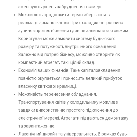
зменшують рівень забруднення в камері.
Можливість продовжити термін зберігання та
реалізації зрізаної квітки. При охолодженні рослина
зупиняє процес в’янення і довше залишається свіжим.
Користувач може замовити систему будь-якого
розміру та потужності, внутрішнього оснащення.
Залежно від потреб бізнесу, можливо створити як
компактний агрегат, так і цілий склад.
Економія ваших фінансів. Таке капіталовкладення
повністю окупається і приносить великий прибуток
власнику квіткової крамниці.
Можливість перенесення обладнання.
Транспортування квітів у холодильнику можливе
завдяки використанню простого підключення до
електричної мережі. Агрегати піддаються демонтажу
та завантаженню.
Лаконічний дизайн та універсальність. В рамках будь-