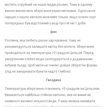
містить отруйний сік інших видів рослин. Тому в одному
вазоні виключено зберігання інших квіткових. Одночасне
нарцис з іншою квіткою можливе тільки, якщо кожен сорт
попередньо був відстояний у воді протягом 1 доби.
Ірис
Рослина, яка любить рясне харчування, тому не
рекомендується залишати квітку без вологи. Зберігання
проводиться за температури +2 градуси Цельсія. Перед
зануренням стебел вода охолоджується з додаванням
кубиків льоду. Щоб квіти не гнили і довше зберегли форму,
слід не занурювати букети надто глибоко.
Гвоздика
Температура зберігання становить +5 градусів за Цельсієм.
Вважається найбільш стійкою квіткою, яка не вимагає
наявності великої кількості води. У вазу можна наливати