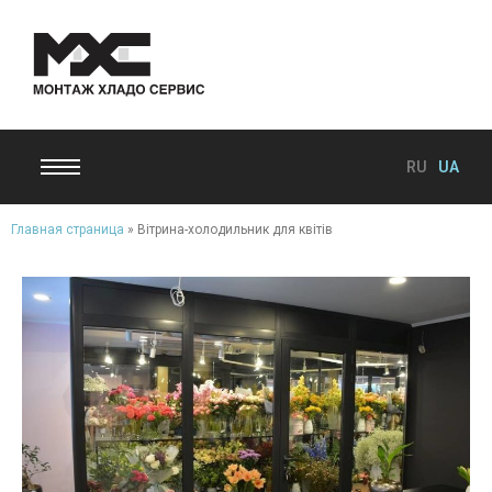
RU
UA
Главная страница
»
Вітрина-холодильник для квітів