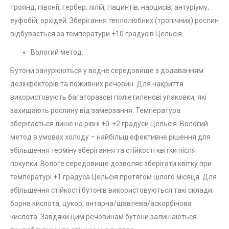
троянд, півонії, гербер, лілій, гіацинтів, нарцисів, антуріуму,
еуфобій, орхідей. Зберігання теплолюбних (тропічних) рослин
відбувається за температури +10 градусів Цельсія.
Вологий метод.
Бутони занурюються у водне середовище з додаванням
дезінфекторів та поживних речовин. Для накриття
використовують багаторазові поліетиленові упаковки, які
захищають рослину від замерзання. Температура
зберігається лише на рівні +0-+2 градуси Цельсія. Вологий
метод в умовах холоду – найбільш ефективне рішення для
збільшення терміну зберігання та стійкості квітки після
покупки. Вологе середовище дозволяє зберігати квітку при
температурі +1 градуса Цельсія протягом цілого місяця. Для
збільшення стійкості бутонів використовуються такі склади:
борна кислота, цукор, янтарна/щавлева/аскорбінова
кислота. Завдяки цим речовинам бутони залишаються