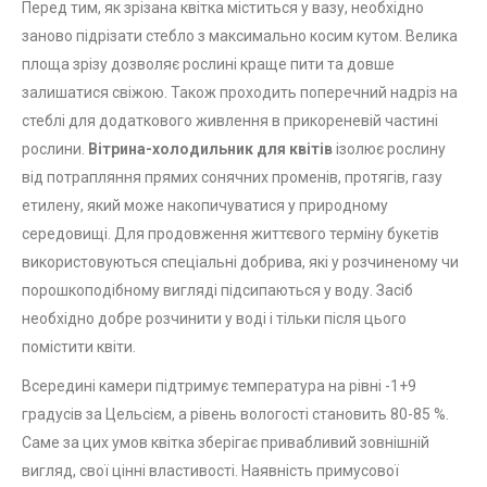
Перед тим, як зрізана квітка міститься у вазу, необхідно
заново підрізати стебло з максимально косим кутом. Велика
площа зрізу дозволяє рослині краще пити та довше
залишатися свіжою. Також проходить поперечний надріз на
стеблі для додаткового живлення в прикореневій частині
рослини.
Вітрина-холодильник для квітів
ізолює рослину
від потрапляння прямих сонячних променів, протягів, газу
етилену, який може накопичуватися у природному
середовищі. Для продовження життєвого терміну букетів
використовуються спеціальні добрива, які у розчиненому чи
порошкоподібному вигляді підсипаються у воду. Засіб
необхідно добре розчинити у воді і тільки після цього
помістити квіти.
Всередині камери підтримує температура на рівні -1+9
градусів за Цельсієм, а рівень вологості становить 80-85 %.
Саме за цих умов квітка зберігає привабливий зовнішній
вигляд, свої цінні властивості. Наявність примусової